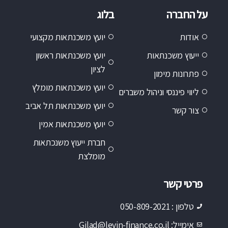
על החברה
בלוג
אודות
יועץ משכנתאות מקצועי
ייעוץ משכנתאות
יועץ משכנתאות ראשון
לציון
פתרונות מימון
יועץ משכנתאות מומלץ
ליווי פיננסי וניהול משברים
יועץ משכנתאות תל אביב
צור קשר
יועץ משכנתאות אמין
חברת ייעוץ משנכתאות
מומלצת
פרטי קשר
טלפון : 050-809-2021
אימייל: Gilad@levin-finance.co.il